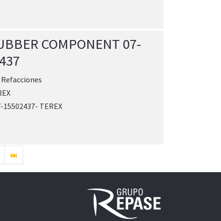
RUBBER COMPONENT 07-
437
:
Refacciones
REX
15502437- TEREX