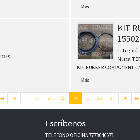
Más
KIT 
15502
Categoría
NFOSS
Marca:
TE
KIT RUBBER COMPONENT 07-
Más
19
...
21
22
23
24
...
26
27
28
Escríbenos
TELEFONO OFICINA
7773040571