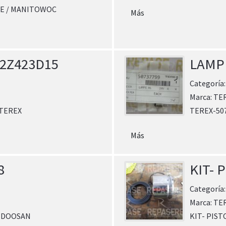
VE / MANITOWOC
Más
32Z423D15
LAMP
Categoría
Marca:
TE
 TEREX
TEREX-50
Más
8
KIT- 
Categoría
Marca:
TE
P DOOSAN
KIT- PIST