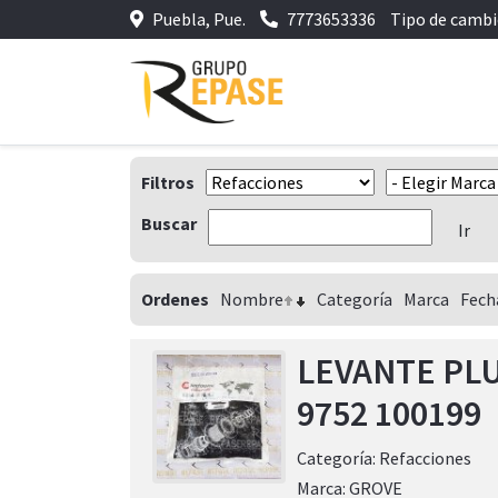
Puebla, Pue.
7773653336
Tipo de camb
Filtros
Buscar
Ordenes
Nombre
Categoría
Marca
Fech
LEVANTE PLU
9752 100199
Categoría:
Refacciones
Marca:
GROVE