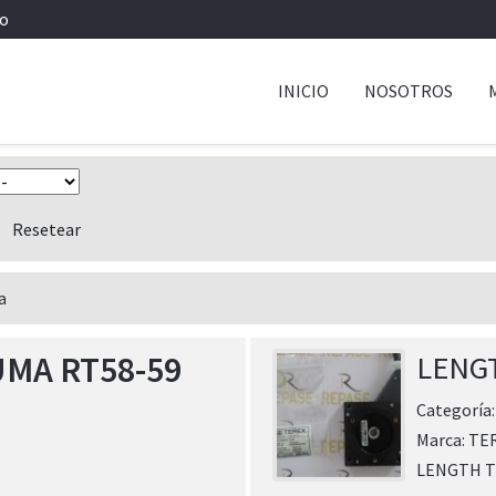
io
INICIO
NOSOTROS
a
MA RT58-59
LENG
Categoría
Marca:
TE
LENGTH T