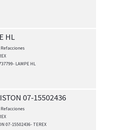
E HL
:
Refacciones
REX
737799- LAMPE HL
PISTON 07-15502436
:
Refacciones
REX
ON 07-15502436- TEREX