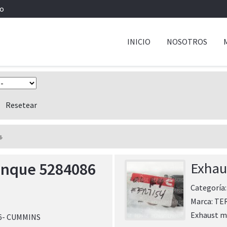
io
INICIO
NOSOTROS
anque 5284086
Exhau
Categoría
Marca:
TE
Exhaust m
86- CUMMINS