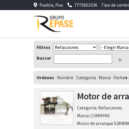
Puebla, Pue.
7773653336
Tipo de camb
Filtros
Buscar
Ordenes
Nombre
Categoría
Marca
Fecha
Motor de arr
Categoría:
Refacciones
Marca:
CUMMINS
Motor de arranque 52840