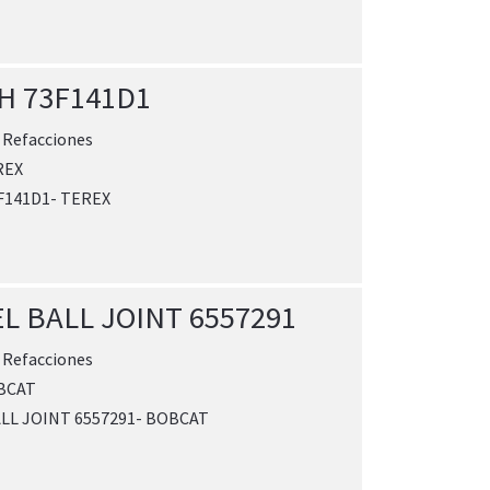
H 73F141D1
:
Refacciones
REX
F141D1- TEREX
L BALL JOINT 6557291
:
Refacciones
BCAT
LL JOINT 6557291- BOBCAT