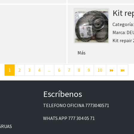
Kit re
Categoría
Marca:
DE
Kit repair
Más
1
2
3
4
...
6
7
8
9
10
Escríbenos
TELEFONO OFICINA
7773040571
WHATS APP
777 304 05 71
GRUAS