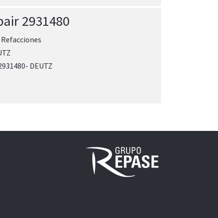
pair 2931480
:
Refacciones
UTZ
 2931480- DEUTZ