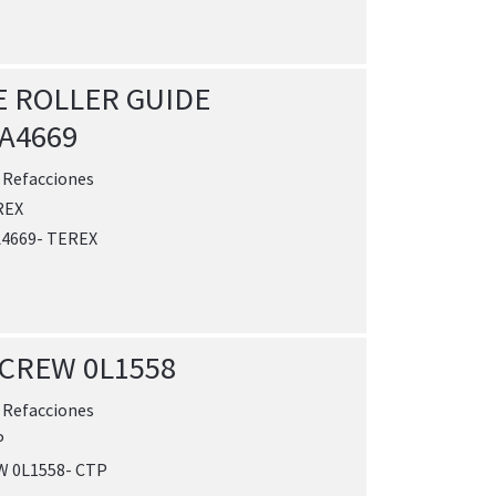
E ROLLER GUIDE
A4669
:
Refacciones
REX
4669- TEREX
SCREW 0L1558
:
Refacciones
P
W 0L1558- CTP