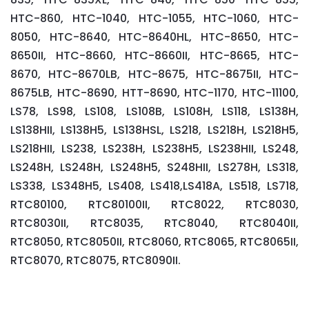
HTC-860, HTC-1040, HTC-1055, HTC-1060, HTC-
8050, HTC-8640, HTC-8640HL, HTC-8650, HTC-
8650II, HTC-8660, HTC-8660II, HTC-8665, HTC-
8670, HTC-8670LB, HTC-8675, HTC-8675II, HTC-
8675LB, HTC-8690, HTT-8690, HTC-1170, HTC-11100,
LS78, LS98, LS108, LS108B, LS108H, LS118, LS138H,
LS138HII, LS138H5, LS138HSL, LS218, LS218H, LS218H5,
LS218HII, LS238, LS238H, LS238H5, LS238HII, LS248,
LS248H, LS248H, LS248H5, S248HII, LS278H, LS318,
LS338, LS348H5, LS408, LS418,LS418A, LS518, LS718,
RTC80100, RTC80100II, RTC8022, RTC8030,
RTC8030II, RTC8035, RTC8040, RTC8040II,
RTC8050, RTC8050II, RTC8060, RTC8065, RTC8065II,
RTC8070, RTC8075, RTC8090II.