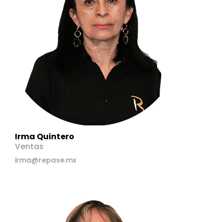
Irma Quintero
Ventas
irma@repase.mx