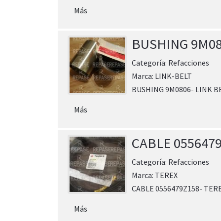
Más
BUSHING 9M0
Categoría:
Refacciones
Marca:
LINK-BELT
BUSHING 9M0806- LINK B
Más
CABLE 055647
Categoría:
Refacciones
Marca:
TEREX
CABLE 0556479Z158- TER
Más