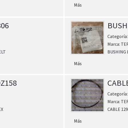
Más
806
BUSH
Categoría
Marca:
TE
ELT
BUSHING 
Más
9Z158
CABLE
Categoría
Marca:
TE
EX
CABLE 129
Más