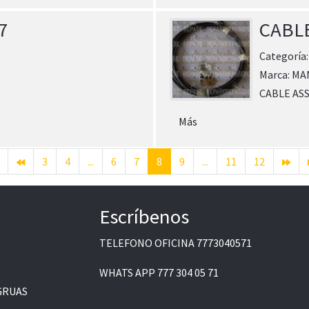
7
CABLE
Categoría
Marca:
MA
CABLE AS
Más
3
4
...
6
7
8
9
...
11
12
Escríbenos
TELEFONO OFICINA
7773040571
WHATS APP
777 304 05 71
GRUAS