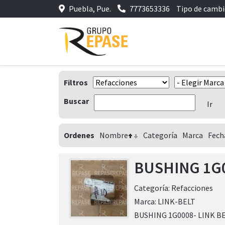
Puebla, Pue.
7773653336
Tipo de camb
Filtros
Buscar
Ordenes
Nombre
Categoría
Marca
Fech
BUSHING 1G
Categoría:
Refacciones
Marca:
LINK-BELT
BUSHING 1G0008- LINK B