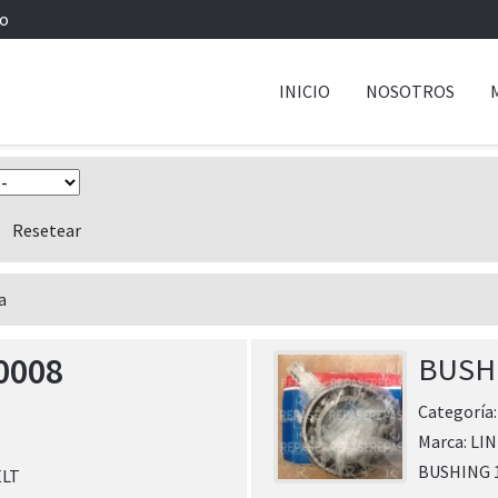
io
INICIO
NOSOTROS
a
0008
BUSH
Categoría
Marca:
LIN
BUSHING 1
ELT