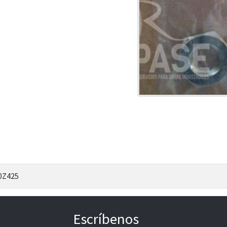
0Z425
Escríbenos