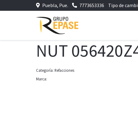
Puebla, Pue.
7773653336
Tipo de camb
NUT 056420Z
Categoría:
Refacciones
Marca: