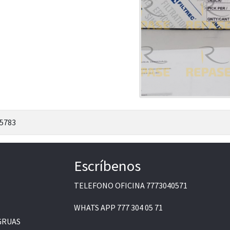
5783
Escríbenos
TELEFONO OFICINA
7773040571
WHATS APP
777 304 05 71
GRUAS