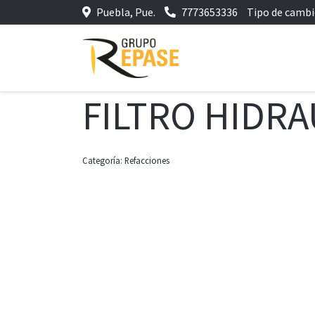
Puebla, Pue.
7773653336
Tipo de camb
FILTRO HIDRA
Categoría:
Refacciones