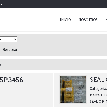
io
INICIO
NOSOTROS
a
 5P3456
SEAL 
Categoría
Marca:
CT
SEAL O RI