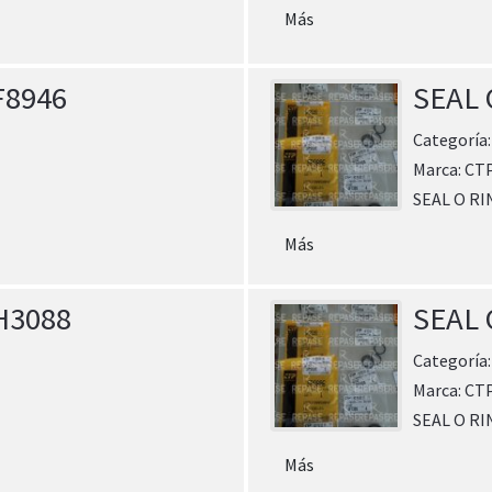
Más
F8946
SEAL 
Categoría
Marca:
CT
SEAL O RI
Más
H3088
SEAL 
Categoría
Marca:
CT
SEAL O RI
Más