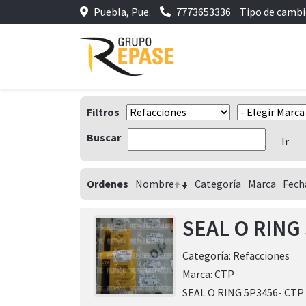
Puebla, Pue.
7773653336
Tipo de camb
Filtros
Buscar
Ordenes
Nombre
Categoría
Marca
Fech
SEAL O RING
Categoría:
Refacciones
Marca:
CTP
SEAL O RING 5P3456- CTP