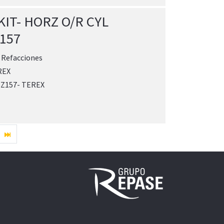
KIT- HORZ O/R CYL
157
:
Refacciones
REX
5Z157- TEREX