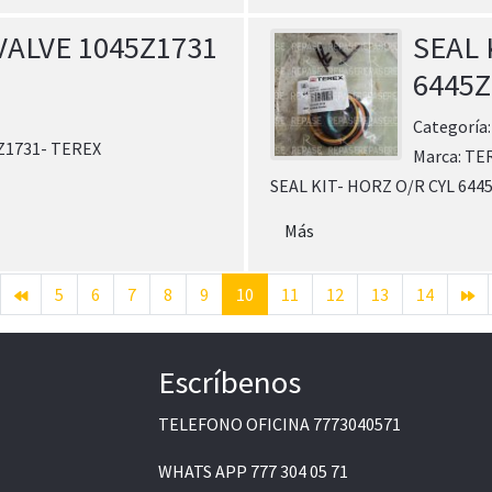
 VALVE 1045Z1731
SEAL 
6445Z
Categoría
5Z1731- TEREX
Marca:
TE
SEAL KIT- HORZ O/R CYL 644
Más
5
6
7
8
9
10
11
12
13
14
Escríbenos
TELEFONO OFICINA
7773040571
WHATS APP
777 304 05 71